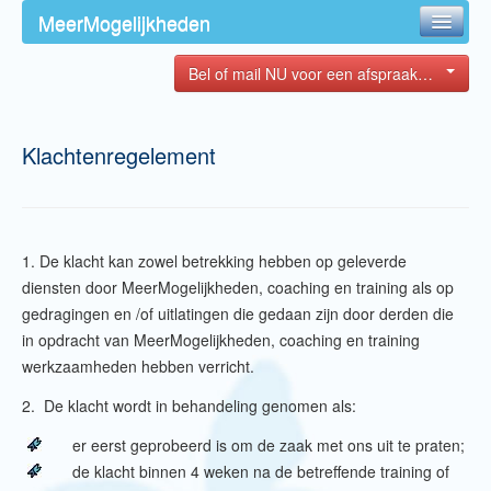
Spring naar inhoud
MeerMogelijkheden
Primair Menu
HOME
Bel of mail NU voor een afspraak…
OVER MIJ
Klachtenregelement
COACHING
TRAINING
CONTACT
1. De klacht kan zowel betrekking hebben op geleverde
diensten door MeerMogelijkheden, coaching en training als op
gedragingen en /of uitlatingen die gedaan zijn door derden die
in opdracht van MeerMogelijkheden, coaching en training
werkzaamheden hebben verricht.
2. De klacht wordt in behandeling genomen als:
er eerst geprobeerd is om de zaak met ons uit te praten;
de klacht binnen 4 weken na de betreffende training of