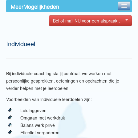
Spring naar inhoud
MeerMogelijkheden
Primair Menu
HOME
Bel of mail NU voor een afspraak…
OVER MIJ
Individueel
COACHING
TRAINING
CONTACT
Bij individuele coaching sta jij centraal: we werken met
persoonlijke gesprekken, oefeningen en opdrachten die je
verder helpen met je leerdoelen.
Voorbeelden van individuele leerdoelen zijn:
Leidinggeven
Omgaan met werkdruk
Balans werk-privé
Effectief vergaderen